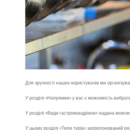
Для зручності наших користувачів ми організув
У розділі «Напрямки» у вас є можливість вибрати
У розділі «Види гастромандрівок» надана можлив
У цьому розділі «Типи турів» запропонований ря