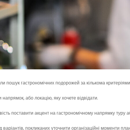
али пошук гастрономічних подорожей за кількома критеріями
 напрямок, або локацію, яку хочете відвідати.
ість поставити акцент на гастрономічному напрямку туру аб
д варіантів, покликаних уточнити організаційні моменти пла