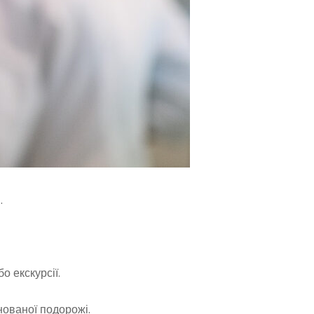
.
о екскурсії.
нованої подорожі.