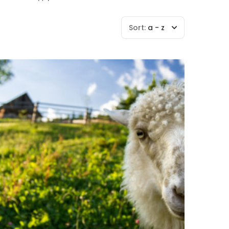
Sort:
a - z