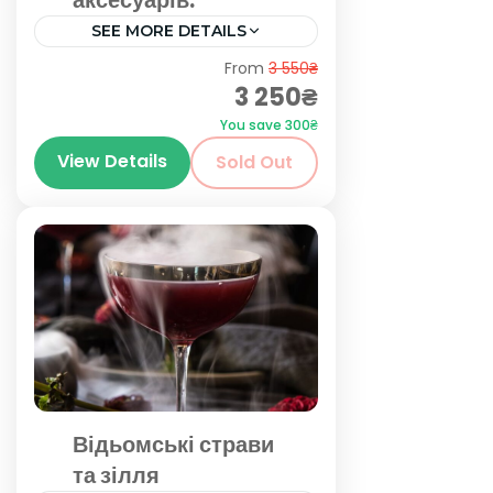
SEE MORE DETAILS
Київ
From
3 550₴
3 250₴
You save 300₴
View Details
Sold Out
Відьомські страви
та зілля