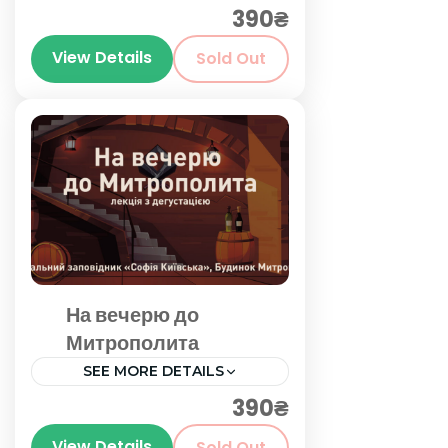
390₴
Київ
View Details
Sold Out
На вечерю до
Митрополита
SEE MORE DETAILS
390₴
Київ
View Details
Sold Out