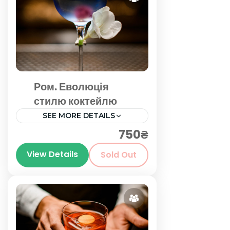
Ром. Еволюція
стилю коктейлю
SEE MORE DETAILS
750₴
Київ
View Details
Sold Out