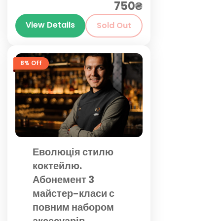
750₴
Київ
View Details
Sold Out
8% Off
Еволюція стилю
коктейлю.
Абонемент 3
майстер-класи с
повним набором
аксесуарів.