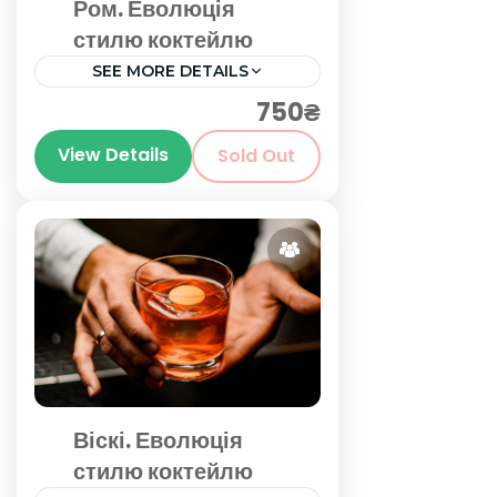
Ром. Еволюція
стилю коктейлю
SEE MORE DETAILS
750₴
Київ
View Details
Sold Out
Віскі. Еволюція
стилю коктейлю