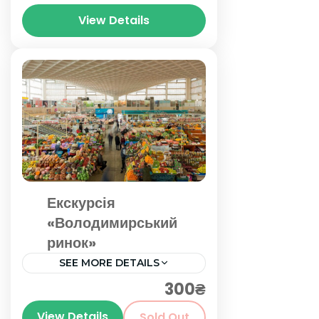
View Details
Екскурсія
«Володимирський
ринок»
SEE MORE DETAILS
300₴
Київ
View Details
Sold Out