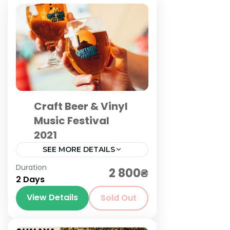
Craft Beer & Vinyl
Music Festival
2021
SEE MORE DETAILS
Київ
,
Львів
Duration
2 800₴
2 Days
View Details
Sold Out