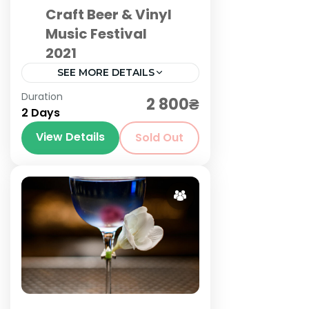
Craft Beer & Vinyl
Music Festival
2021
SEE MORE DETAILS
Київ
,
Львів
Duration
2 800₴
2 Days
View Details
Sold Out