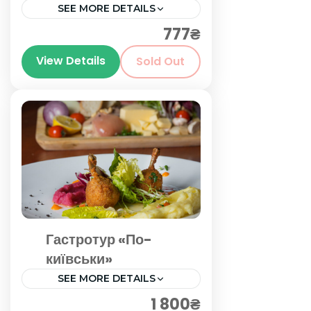
SEE MORE DETAILS
777₴
Київ
View Details
Sold Out
Гастротур «По-
київськи»
SEE MORE DETAILS
1 800₴
Київ