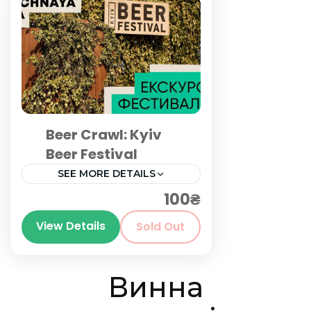
Beer Crawl: Kyiv
Beer Festival
SEE MORE DETAILS
100₴
Київ
View Details
Sold Out
Винна