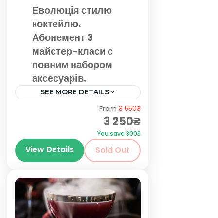
Еволюція стилю
коктейлю.
Абонемент 3
майстер-класи с
повним набором
аксесуарів.
SEE MORE DETAILS
Київ
From
3 550₴
3 250₴
You save 300₴
View Details
Sold Out