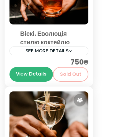
Віскі. Еволюція
стилю коктейлю
SEE MORE DETAILS
750₴
Київ
,
Київська область
View Details
Sold Out