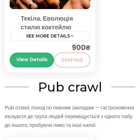
Текіла. Еволюція
стилю коктейлю
SEE MORE DETAILS
900₴
Київ
View Details
Sold Out
Pub crawl
Pub crawl, поход по пивним закладам — гастрономічна
екскурсія де група людей переміщується з одного пабу
до іншого, пробуючи пиво та інші напої.