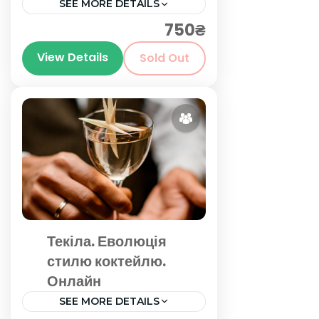
SEE MORE DETAILS
750₴
Київ
,
Київська область
View Details
Sold Out
Текіла. Еволюція
стилю коктейлю.
Онлайн
SEE MORE DETAILS