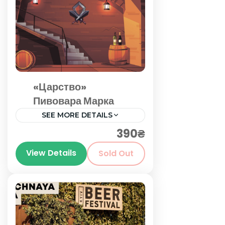
«Царство»
Пивовара Марка
SEE MORE DETAILS
390₴
Київ
View Details
Sold Out