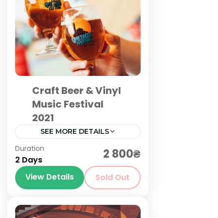
Craft Beer & Vinyl
Music Festival
2021
SEE MORE DETAILS
Київ
,
Львів
Duration
2 800₴
2 Days
View Details
Sold Out