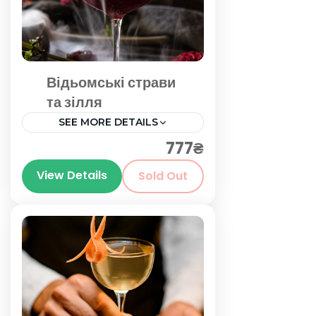
Відьомські страви
та зілля
SEE MORE DETAILS
777₴
Київ
View Details
Sold Out