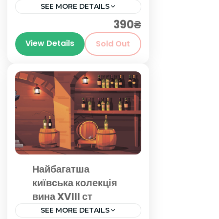
SEE MORE DETAILS
390₴
Київ
View Details
Sold Out
Найбагатша
київська колекція
вина XVIII ст
SEE MORE DETAILS