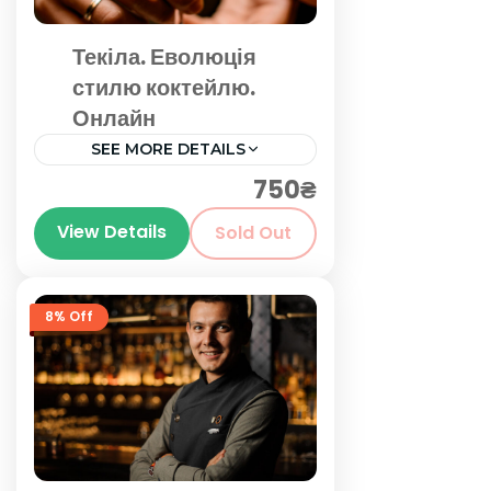
Текіла. Еволюція
стилю коктейлю.
Онлайн
SEE MORE DETAILS
750₴
Київ
View Details
Sold Out
8% Off