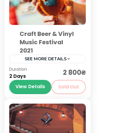
Craft Beer & Vinyl
Music Festival
2021
SEE MORE DETAILS
Київ
,
Львів
Duration
2 800₴
2 Days
View Details
Sold Out