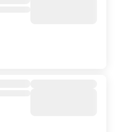
View Details
Sold Out
390₴
лита
View Details
Sold Out