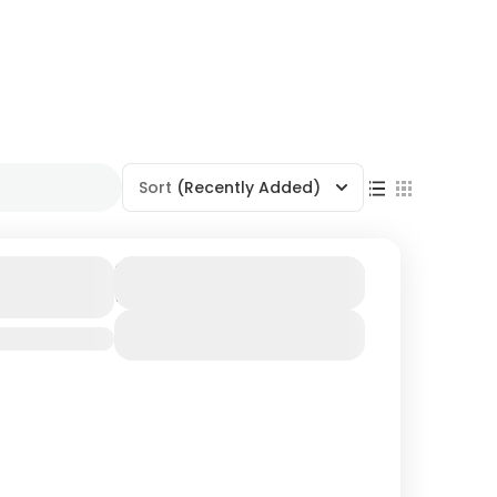
Sort
(Recently Added)
700₴
арпатті з
Duration
2 Days
Гільбо
View Details