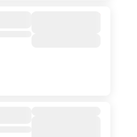
From
3 900₴
Duration
3 300₴
2 Days
You save 600₴
View Details
390₴
лекція
View Details