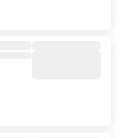
100₴
estival
View Details
Sold Out