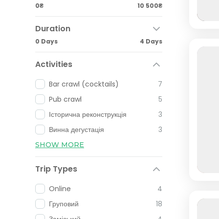
0₴
10 500₴
Duration
0 Days
4 Days
Activities
Bar crawl (cocktails)
7
Pub crawl
5
Історична реконструкція
3
Винна дегустація
3
SHOW MORE
Trip Types
Online
4
Груповий
18
Заміський
4