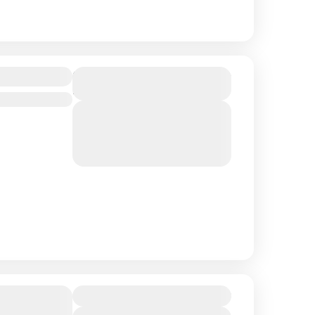
10 500₴
ті 2021
Duration
4 Days
View Details
Sold Out
300₴
ський