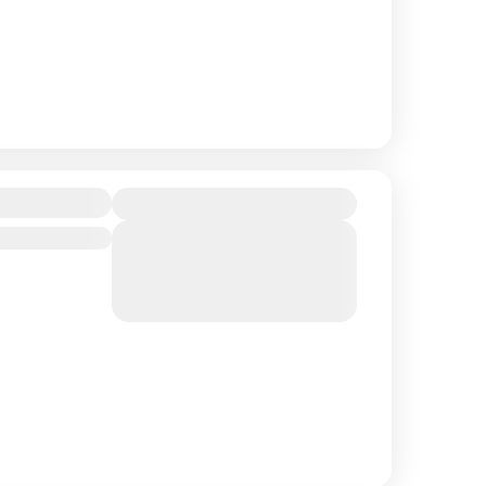
777₴
ілля
View Details
Sold Out