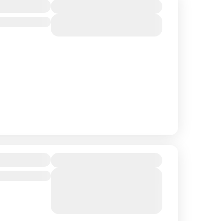
1 800₴
и»
View Details
900₴
ю коктейлю
View Details
Sold Out