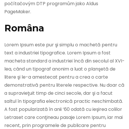
počítačovým DTP programům jako Aldus
PageMaker.
Româna
Lorem Ipsum este pur şi simplu o machetă pentru
text a industriei tipografice. Lorem Ipsum a fost
macheta standard a industriei încă din secolul al XVI-
lea, când un tipograf anonim a luat o planşetă de
litere şi le-a amestecat pentru a crea o carte
demonstrativă pentru literele respective. Nu doar că
a supravieţuit timp de cinci secole, dar şi a facut
saltul în tipografia electronică practic neschimbată.
A fost popularizată în anii ’60 odată cu ieşirea colilor
Letraset care conţineau pasaje Lorem Ipsum, iar mai
recent, prin programele de publicare pentru