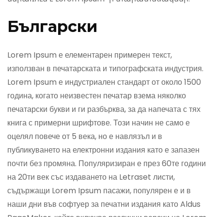
Български
Lorem Ipsum е елементарен примерен текст,
използван в печатарската и типографската индустрия.
Lorem Ipsum е индустриален стандарт от около 1500
година, когато неизвестен печатар взема няколко
печатарски букви и ги разбърква, за да напечата с тях
книга с примерни шрифтове. Този начин не само е
оцелял повече от 5 века, но е навлязъл и в
публикуването на електронни издания като е запазен
почти без промяна. Популяризиран е през 60те години
на 20ти век със издаването на Letraset листи,
съдържащи Lorem Ipsum пасажи, популярен е и в
наши дни във софтуер за печатни издания като Aldus