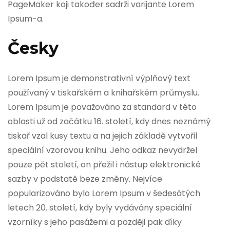
PageMaker koji također sadrži varijante Lorem
Ipsum-a.
Česky
Lorem Ipsum je demonstrativní výplňový text
používaný v tiskařském a knihařském průmyslu.
Lorem Ipsum je považováno za standard v této
oblasti už od začátku 16. století, kdy dnes neznámý
tiskař vzal kusy textu a na jejich základě vytvořil
speciální vzorovou knihu. Jeho odkaz nevydržel
pouze pět století, on přežil i nástup elektronické
sazby v podstatě beze změny. Nejvíce
popularizováno bylo Lorem Ipsum v šedesátých
letech 20. století, kdy byly vydávány speciální
vzorníky s jeho pasážemi a později pak díky