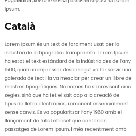
PageMaker, който включва различни версии на Lorem
Ipsum.
Català
Lorem Ipsum és un text de farciment usat per la
indústria de la tipografia i la impremta. Lorem Ipsum
ha estat el text estàndard de la indústria des de l’any
1500, quan un impressor desconegut va fer servir una
galerada de text i la va mesclar per crear un llibre de
mostres tipogràfiques. No només ha sobreviscut cinc
segles, sinó que ha fet el salt cap a la creació de
tipus de lletra electrònics, romanent essencialment
sense canvis. Es va popularitzar l’any 1960 amb el
llançament de fulls Letraset que contenien
passatges de Lorem Ipsum, i més recentment amb