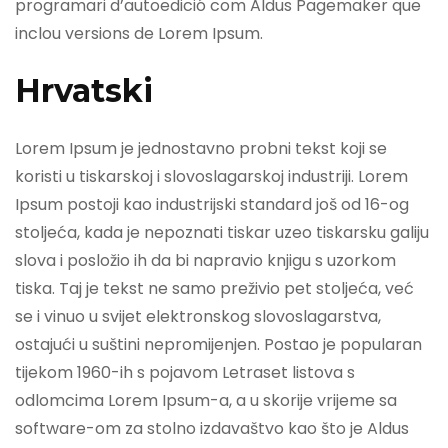
programari d’autoedició com Aldus Pagemaker que
inclou versions de Lorem Ipsum.
Hrvatski
Lorem Ipsum je jednostavno probni tekst koji se
koristi u tiskarskoj i slovoslagarskoj industriji. Lorem
Ipsum postoji kao industrijski standard još od 16-og
stoljeća, kada je nepoznati tiskar uzeo tiskarsku galiju
slova i posložio ih da bi napravio knjigu s uzorkom
tiska. Taj je tekst ne samo preživio pet stoljeća, već
se i vinuo u svijet elektronskog slovoslagarstva,
ostajući u suštini nepromijenjen. Postao je popularan
tijekom 1960-ih s pojavom Letraset listova s
odlomcima Lorem Ipsum-a, a u skorije vrijeme sa
software-om za stolno izdavaštvo kao što je Aldus