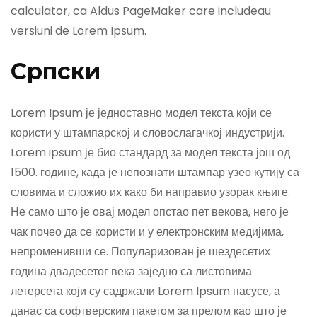
calculator, ca Aldus PageMaker care includeau
versiuni de Lorem Ipsum.
Српски
Lorem Ipsum је једноставно модел текста који се
користи у штампарској и словослагачкој индустрији.
Lorem ipsum је био стандард за модел текста још од
1500. године, када је непознати штампар узео кутију са
словима и сложио их како би направио узорак књиге.
Не само што је овај модел опстао пет векова, него је
чак почео да се користи и у електронским медијима,
непроменивши се. Популаризован је шездесетих
година двадесетог века заједно са листовима
летерсета који су садржали Lorem Ipsum пасусе, а
данас са софтверским пакетом за прелом као што је