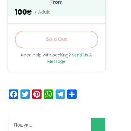
From
100₴
/ Adult
Sold Out
Need help with booking?
Send Us A
Message
Facebook
Twitter
Pinterest
WhatsApp
Telegram
Поділитися