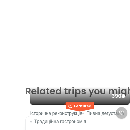
Related trips you migh
390₴
Featured
Історична реконструкція
Пивна дегустація
Традиційна гастрономія