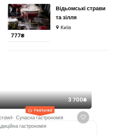
Відьомські страви
та зілля
Київ
777
₴
3 700₴
Featured
crawl
Сучасна гастрономія
диційна гастрономія