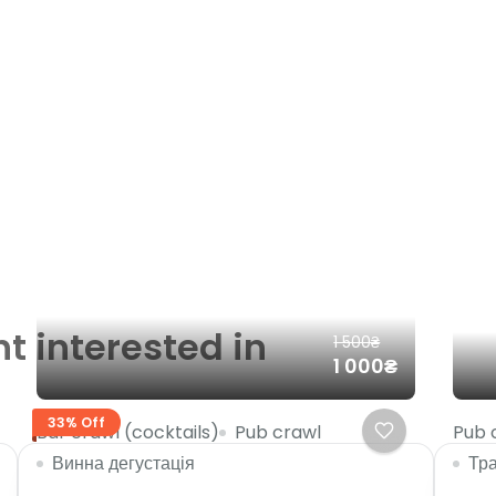
t interested in
1 500₴
1 000₴
33% Off
Bar crawl (cocktails)
Pub crawl
Pub 
Винна дегустація
Тра