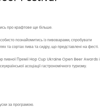
тись про крафтове ще більше.
особисто познайомитись із пивоварами, спробувати
илях та сортах пива та сидру, що представлені на фесті.
тор пивної Премії Hop Cup Ukraine Open Beer Awards і
еукраїнської асоціації гастрономічного туризму.
куски за програмою.