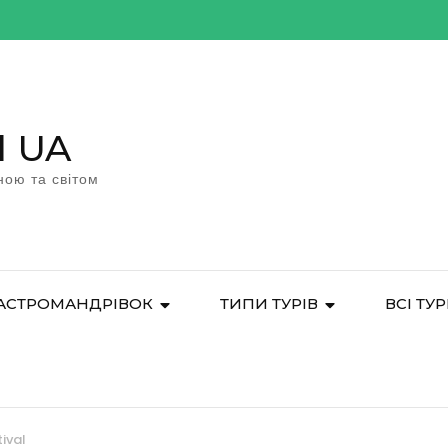
l UA
ною та світом
АСТРОМАНДРІВОК
ТИПИ ТУРІВ
ВСІ ТУ
tival