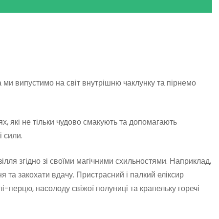
ми випустимо на світ внутрішню чаклунку та пірнемо
ях, які не тільки чудово смакують та допомагають
 сили.
ілля згідно зі своїми магічними схильностями. Наприклад,
я та закохати вдачу. Пристрасний і палкий еліксир
лі-перцю, насолоду свіжої полуниці та крапельку горечі