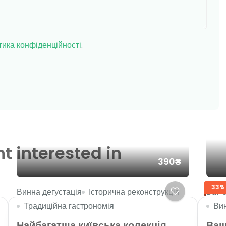
тика конфіденційності
.
t interested in
390₴
33%
Винна дегустація
Історична реконструкція
Bar 
Традиційна гастрономія
Вин
Найбагатша київська колекція
Ваш