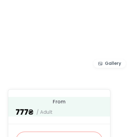
Gallery
From
777₴
/ Adult