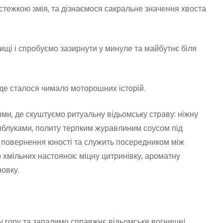
тежкою змія, та дізнаємося сакральне значення хвоста
щі і спробуємо зазирнути у минуле та майбутнє біля
де сталося чимало моторошних історій.
ми, де скуштуємо ритуальну відьомську страву: ніжну
яблуками, политу терпким журавлиним соусом під
 повернення юності та служить посередником між
 хмільних настоянок: міцну цитринівку, ароматну
овку.
у гору та запалимо справжнє відьомське вогнище!