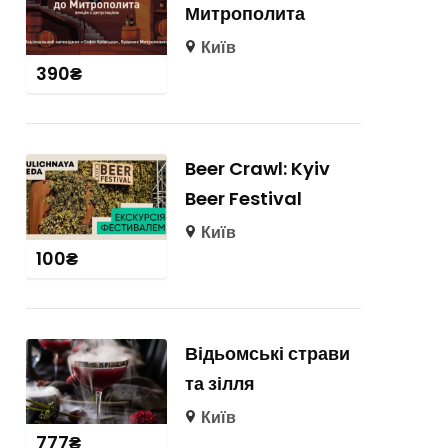
Митрополита
Київ
390
₴
Beer Crawl: Kyiv
Beer Festival
Київ
100
₴
Відьомські страви
та зілля
Київ
777
₴