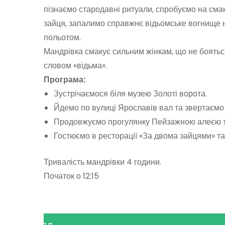
пізнаємо стародавні ритуали, спробуємо на смак
зайця, запалимо справжнє відьомське вогнище 
польотом.
Мандрівка смакує сильним жінкам, що не бояться
словом «відьма».
Програма:
Зустрічаємося біля музею Золоті ворота.
Йдемо по вулиці Ярославів вал та звертаєм
Продовжуємо прогулянку Пейзажною алеєю та
Гостюємо в ресторації «За двома зайцями» та 
Тривалість мандрівки 4 години.
Початок о 12:15