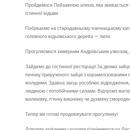
Пройдемося Пейзажною алеєю, яка звивається с
істинної відьми.
Побуваємо на стародавньому язичницькому капи
головного відьомського дерева — липи.
Прогуляємося химерним Андріївським узвозом, 
Зайдемо до гостинної ресторації За двома зайця
печінку прирученого зайця з карамелізованими 
жолудями. Здавна заєць уособлює відродження,
людиною і потобійчними силами. Відчуємо магію
малинівку, п’янку вишнівку чи духмяну смородин
Тепер ми готові продовжувати прогулянку!
Довгими залізними сходами піднімемося на Лис