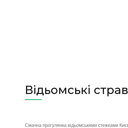
Відьомські страв
Смачна прогулянка відьомськими стежками Киє