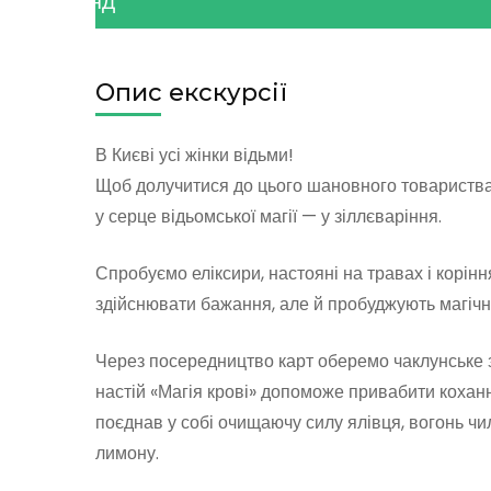
ОГЛЯД
Опис екскурсії
В Києві усі жінки відьми!
Щоб долучитися до цього шановного товариства 
у серце відьомської магії — у зіллєваріння.
Спробуємо еліксири, настояні на травах і корінн
здійснювати бажання, але й пробуджують магічні
Через посередництво карт оберемо чаклунське з
настій «Магія крові» допоможе привабити коханн
поєднав у собі очищаючу силу ялівця, вогонь чи
лимону.