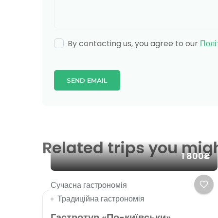
By contacting us, you agree to our
Полі
Related trips you migh
1 800₴
Сучасна гастрономія
Традиційна гастрономія
Гастротур «По-київськи»