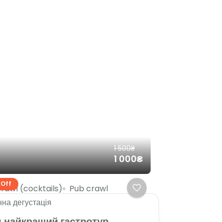
1 500₴
1 000₴
 Off
crawl (cocktails)
Pub crawl
на дегустація
 найкращий гастротур