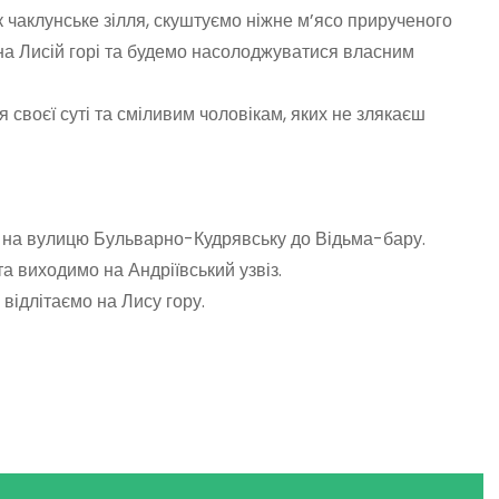
 чаклунське зілля, скуштуємо ніжне м’ясо прирученого
на Лисій горі та будемо насолоджуватися власним
 своєї суті та сміливим чоловікам, яких не злякаєш
о на вулицю Бульварно-Кудрявську до Відьма-бару.
 виходимо на Андріївський узвіз.
відлітаємо на Лису гору.