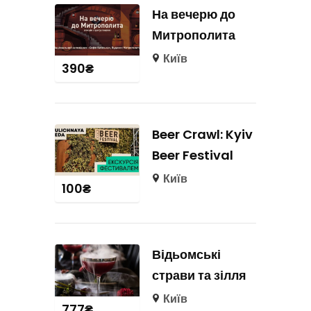
На вечерю до
Митрополита
Київ
390
₴
Beer Crawl: Kyiv
Beer Festival
Київ
100
₴
Відьомські
страви та зілля
Київ
777
₴